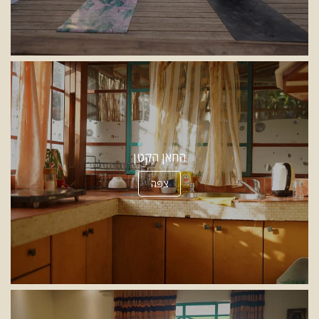
החאן הקטן
צפה